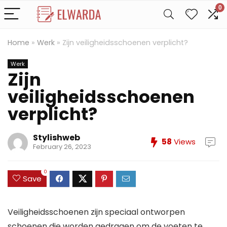
0
Home
»
Werk
»
Zijn veiligheidsschoenen verplicht?
Werk
Zijn
veiligheidsschoenen
verplicht?
Stylishweb
58
Views
February 26, 2023
0
Save
Veiligheidsschoenen zijn speciaal ontworpen
schoenen die worden gedragen om de voeten te