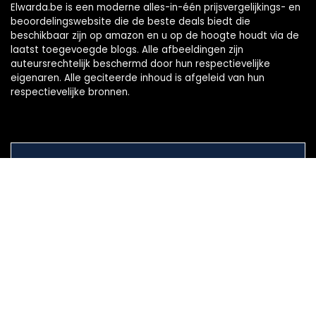
Elwarda.be is een moderne alles-in-één prijsvergelijkings- en
beoordelingswebsite die de beste deals biedt die
beschikbaar zijn op amazon en u op de hoogte houdt via de
laatst toegevoegde blogs. Alle afbeeldingen zijn
auteursrechtelijk beschermd door hun respectievelijke
eigenaren. Alle geciteerde inhoud is afgeleid van hun
respectievelijke bronnen.
WORD LID VAN ONZE MAILLIJST VOOR BEST
Aanbiedingen