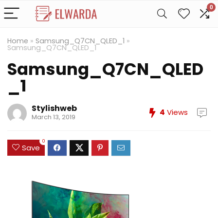
0
Home
»
Samsung_Q7CN_QLED_1
»
Samsung_Q7CN_QLED_1
Samsung_Q7CN_QLED
_1
Stylishweb
4
Views
March 13, 2019
0
Save