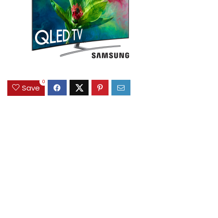
0
Save