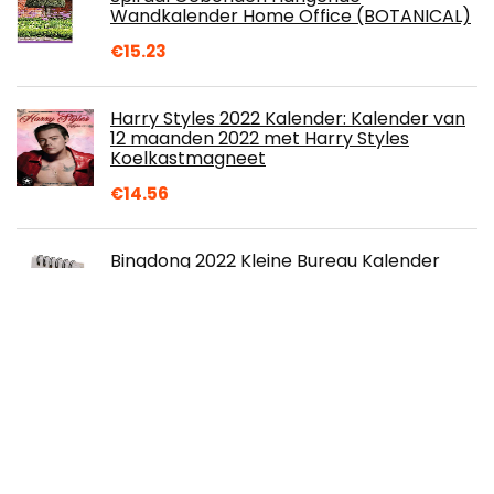
Wandkalender Home Office (BOTANICAL)
€
15.23
Harry Styles 2022 Kalender: Kalender van
12 maanden 2022 met Harry Styles
Koelkastmagneet
€
14.56
Bingdong 2022 Kleine Bureau Kalender
Single-Side Gedrukt Leuke Cartoon Mini
Plan Notebook Maandelijkse Staande Flip…
€
3.56
Häfft -Timer 2022/2023 A5 [Grey Marble]
hardcover schoolagenda, schoolagenda,
studieplanner, semesterplanner voor de…
€
4.99