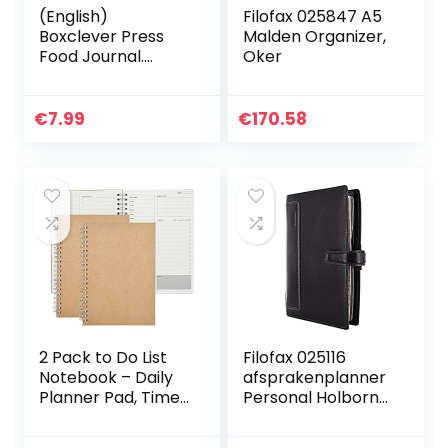
(English)
Filofax 025847 A5
Boxclever Press
Malden Organizer,
Food Journal.
Oker
Inspirational Food
Diary Compatible
with Slimming
€
7.99
€
170.58
World, Weight
Watchers &
other…
2 Pack to Do List
Filofax 025116
Notebook – Daily
afsprakenplanner
Planner Pad, Time
Personal Holborn
Management
organiser, zwart
Planner Dingen om