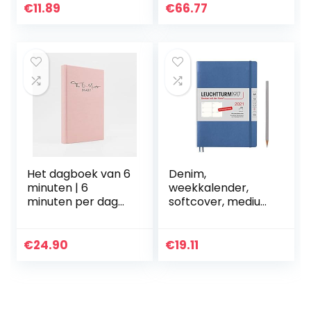
vandaag te doen
€
11.89
€
66.77
Kladblok 50
vellen/100…
Het dagboek van 6
Denim,
minuten | 6
weekkalender,
minuten per dag
softcover, medium
voor meer
(A5) 2021, Duits
mindfulness, geluk
en productiviteit |
€
24.90
€
19.11
Een eenvoudig en…