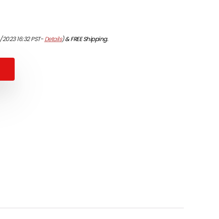
/2023 16:32 PST-
Details
)
&
FREE Shipping
.