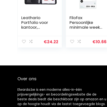
Leathario
Filofax
Portfolio voor
Persoonlijke
kantoor,
minimale week
documententas,
op twee
ordner, zakelijke
pagina’s 2022
planner, van PU
dagboek
€
24.22
€
10.66
Over ons
Elwarda.be is een moderne alles-in-één
prijsvergelijkings- en beoordelingswebsite die de
beste deals biedt die beschikbaar zijn op amazon en u
op de hoogte houdt via de laatst toegevoegde blogs.