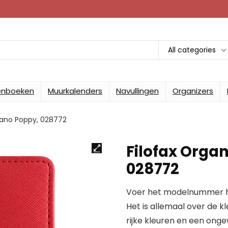
All categories
enboeken
Muurkalenders
Navullingen
Organizers
fiano Poppy, 028772
Filofax Organ
028772
Voer het modelnummer hi
Het is allemaal over de k
rijke kleuren en een ong