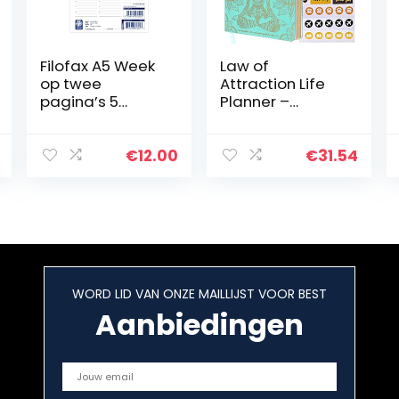
Filofax A5 Week
Law of
op twee
Attraction Life
pagina’s 5
Planner –
Taalafspraken
Wekelijkse
2022 Dagboek
planner om de
productiviteit en
€
12.00
€
31.54
geluk te
verhogen – Life
Organizer…
WORD LID VAN ONZE MAILLIJST VOOR BEST
Aanbiedingen