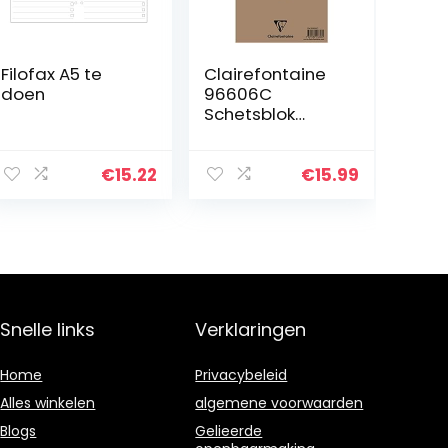
Filofax A5 te
Clairefontaine
doen
96606C
Schetsblok
Sketch, 100
Vellen, Din A5,
14,8 X 21 cm,
€
15.22
€
15.99
Spiraal,
Microgeperfore
erd, 90 G, Wit
Snelle links
Verklaringen
Home
Privacybeleid
Alles winkelen
algemene voorwaarden
Blogs
Gelieerde