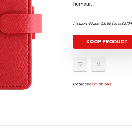
humeur.
Amazon.nl Price:
€
31.99
(as of 03/04
KOOP PRODUCT
Category:
Organizers