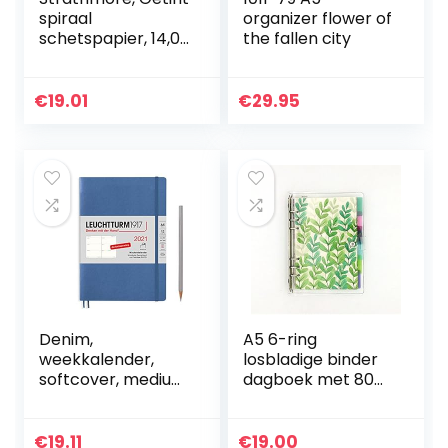
spiraal
organizer flower of
schetspapier, 14,0
the fallen city
cm x 21,6 cm
€
19.01
€
29.95
Denim,
A5 6-ring
weekkalender,
losbladige binder
softcover, medium
dagboek met 80
(A5) 2021, Duits
insteekpagina’s
(puntraster /
vierkant rooster /
€
19.11
€
19.00