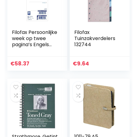
Filofax Persoonlijke
Filofax
week op twee
Tuinzakverdelers
pagina’s Engels
132744
2022 Dagboek
€
58.37
€
9.64
Strathmore, Getint
1011-79 A5