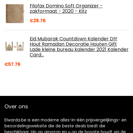
Filofax Domino Soft Organizer -
zakformaat - 2020 - Kitz
€
29.76
Eid Mubarak Countdown Kalender DIY
Hout Ramadan Decoratie Houten Gift
Lade kleine bureau kalender 2021 Kalender
Card…
€
57.76
Over ons
Elwarda.be is een moderne alles-in-één prijsvergelijkings- en
beoordelingswebsite die de beste deals biedt die
beschikbaar zijn op amazon en u op de hoogte houdt via de