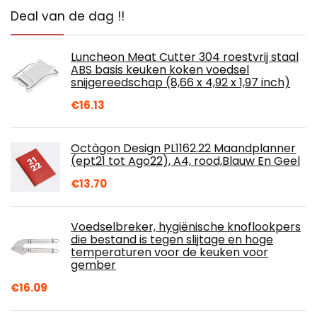
Deal van de dag !!
Luncheon Meat Cutter 304 roestvrij staal
ABS basis keuken koken voedsel
snijgereedschap (8,66 x 4,92 x 1,97 inch)
€
16.13
Octàgon Design PL1162.22 Maandplanner
(ept21 tot Ago22), A4, rood,Blauw En Geel
€
13.70
Voedselbreker, hygiënische knoflookpers
die bestand is tegen slijtage en hoge
temperaturen voor de keuken voor
gember
€
16.09