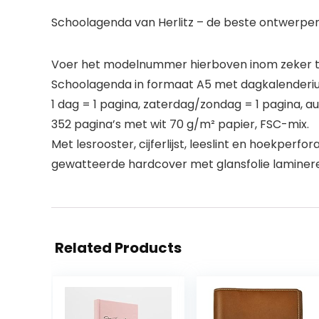
Schoolagenda van Herlitz – de beste ontwerpen v
Voer het modelnummer hierboven inom zeker te
Schoolagenda in formaat A5 met dagkalenderi
1 dag = 1 pagina, zaterdag/zondag = 1 pagina, aug
352 pagina’s met wit 70 g/m² papier, FSC-mix.
Met lesrooster, cijferlijst, leeslint en hoekperfora
gewatteerde hardcover met glansfolie laminere
Related Products