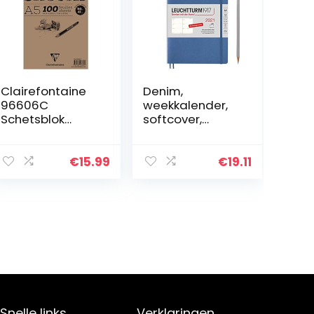
Clairefontaine
Denim,
96606C
weekkalender,
Schetsblok
softcover,
Sketch, 100
medium (A5)
Vellen, Din A5,
2021, Duits
14,8 X 21 cm,
€
15.99
€
19.11
Spiraal,
Microgeperfore
erd, 90 G, Wit
Snelle links
Verklaringen