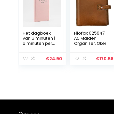
Het dagboek
Filofax 025847
van 6 minuten |
A5 Malden
6 minuten per
Organizer, Oker
dag voor meer
mindfulness,
geluk en
€
24.90
€
170.58
productiviteit |
Een eenvoudig
en…
Over ons