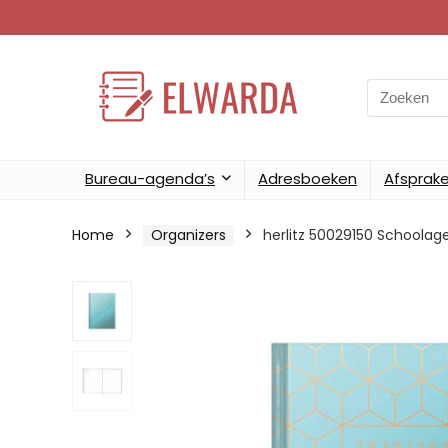
Search
for:
Bureau-agenda’s
Adresboeken
Afsprak
Home
Organizers
herlitz 50029150 Schoolage