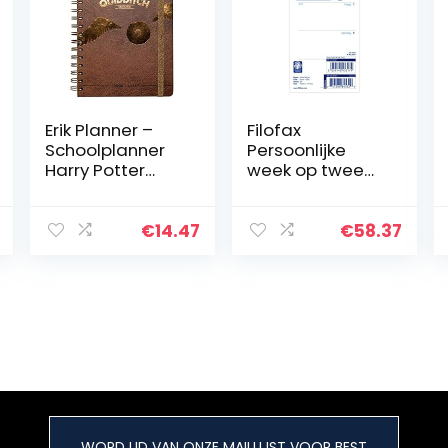
Erik Planner –
Filofax
Schoolplanner
Persoonlijke
Harry Potter
week op twee
Quidditch –
pagina’s Engels
kalender
2022 Dagboek
weekoverzicht
€
14.47
€
58.37
2020/2021 voor
scholieren 12
maanden…
WORD LID VAN ONZE MAILLIJST VOOR BEST