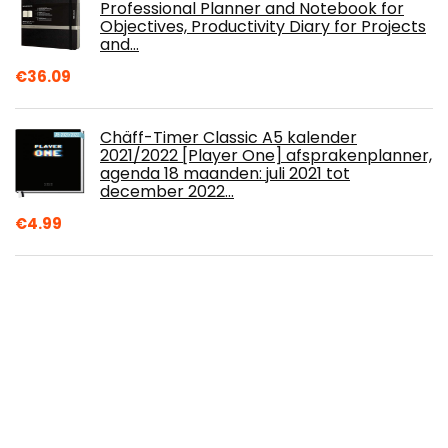
Professional Planner and Notebook for
Objectives, Productivity Diary for Projects
and…
€
36.09
Chäff-Timer Classic A5 kalender
2021/2022 [Player One] afsprakenplanner,
agenda 18 maanden: juli 2021 tot
december 2022…
€
4.99
Pandas wandkalender 2022 kalender,
brochurekalender met maandkalender,
brochurekalender dierkalender 30 x 30
cm (30 x 60…
€
9.99
Filofax Persoonlijke Wellness Trackers