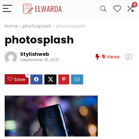
0
Home
»
photosplash
»
photosplash
photosplash
Stylishweb
5
Views
September 15, 2021
0
Save