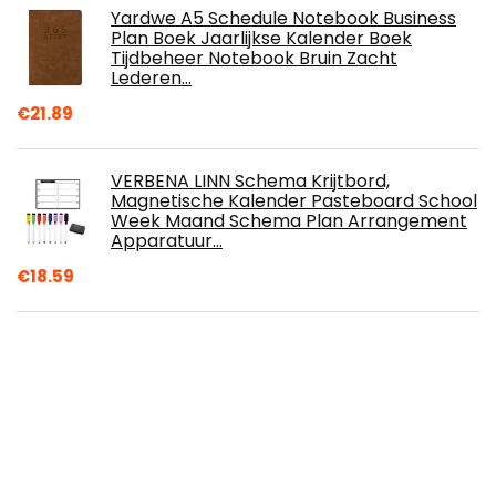
Yardwe A5 Schedule Notebook Business
Plan Boek Jaarlijkse Kalender Boek
Tijdbeheer Notebook Bruin Zacht
Lederen…
€
21.89
VERBENA LINN Schema Krijtbord,
Magnetische Kalender Pasteboard School
Week Maand Schema Plan Arrangement
Apparatuur…
€
18.59
2022 Dagboek Dag naar een Pagina Refill
voor Bureau Size (226mm x 140mm) 7 Ring
Organizer
€
22.61
Iriserende hangende decoraties ronde