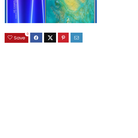
0
Save