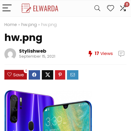
0
Home
»
hw.png
»
hw.png
hw.png
Stylishweb
17
Views
September 15, 2021
0
Save