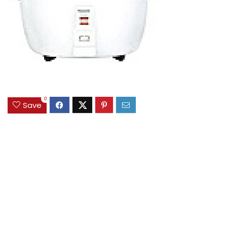
0
Save