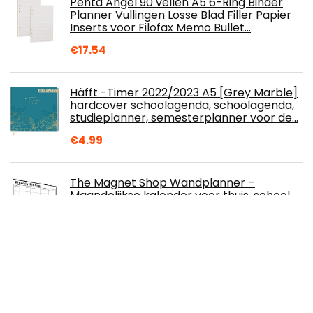
Penta Angel 90 vellen A5 6-Ring Binder
Planner Vullingen Losse Blad Filler Papier
Inserts voor Filofax Memo Bullet…
€
17.54
Häfft -Timer 2022/2023 A5 [Grey Marble]
hardcover schoolagenda, schoolagenda,
studieplanner, semesterplanner voor de…
€
4.99
The Magnet Shop Wandplanner –
Maandelijkse kalender voor thuis, school
en kantoor – Organiseer gezinsleden,
studenten en…
€
21.03
Bingdong Houten Kalender Opknoping
Ornament Multifunctionele Leren Tool
Muur Art Decoratie voor Thuis