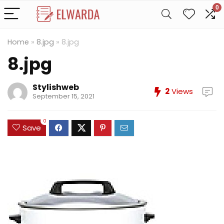
0
Home
»
8.jpg
»
8.jpg
8.jpg
Stylishweb
2
Views
September 15, 2021
0
Save