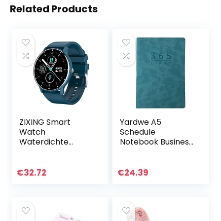
Related Products
ZIXING Smart
Yardwe A5
Watch
Schedule
Waterdichte
Notebook Business
Smart Band,
Plan Boek
Fitness Tracker
Jaarlijkse Kalender
met HD Screen
Boek Tijdbeheer
€
32.72
€
24.39
Hartslagmeter
Notebook Groen
Stappenteller
Zacht Leer
Calorie Teller…
Praktische…