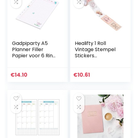
Gadpiparty A5
Healifty 1 Roll
Planner Filler
Vintage Stempel
Papier voor 6 Ring
Stickers
Binders om te
Scrapbooking
doen Plan Patroon
Stickers
6 Hole Geslagen
Esthetische Letter
€
14.10
€
10.61
Losse Blad Papier
Sheet Materiaal
voor…
Papier voor DIY
Art…