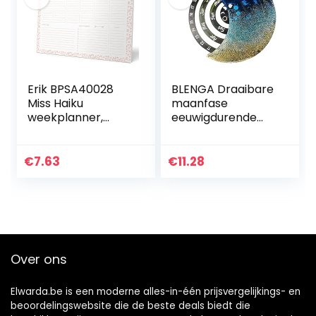
Erik BPSA40028
BLENGA Draaibare
Miss Haiku
maanfase
weekplanner,
eeuwigdurende
bureauonderlegge
kalender siliconen
r, A4-notitieblok,
mal voor hars
planner
gieten DIY muur
€
7.63
€
11.28
opknoping
kalender epoxy…
Over ons
Elwarda.be is een moderne alles-in-één prijsvergelijkings- en
beoordelingswebsite die de beste deals biedt die