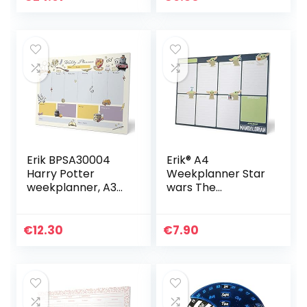
vellen
Erik BPSA30004
Erik® A4
Harry Potter
Weekplanner Star
weekplanner, A3
wars The
zonder vaste
Mandalorian –
datum
Bureauplanner
met 54
€
12.30
€
7.90
afscheurbare
vellen