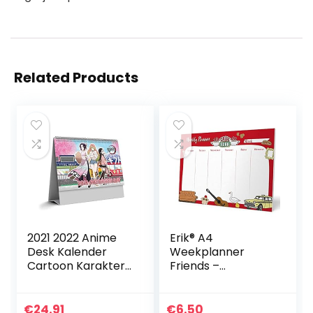
Related Products
2021 2022 Anime
Erik® A4
Desk Kalender
Weekplanner
Cartoon Karakter
Friends –
Dagelijkse Schema
Bureauplanner
Planner
met 54
afscheurbare
€
24.91
€
6.50