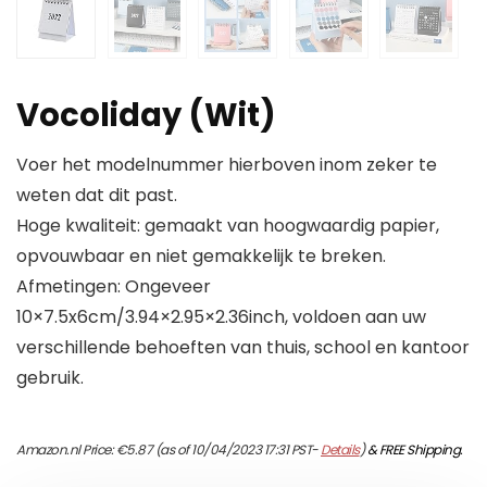
Vocoliday (Wit)
Voer het modelnummer hierboven inom zeker te
weten dat dit past.
Hoge kwaliteit: gemaakt van hoogwaardig papier,
opvouwbaar en niet gemakkelijk te breken.
Afmetingen: Ongeveer
10×7.5x6cm/3.94×2.95×2.36inch, voldoen aan uw
verschillende behoeften van thuis, school en kantoor
gebruik.
Amazon.nl Price:
€
5.87
(as of 10/04/2023 17:31 PST-
Details
)
&
FREE Shipping
.