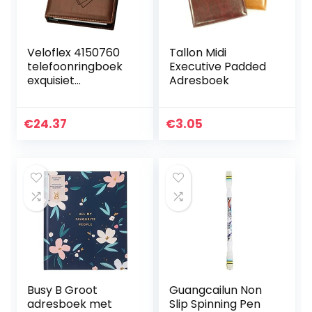
Veloflex 4150760
Tallon Midi
telefoonringboek
Executive Padded
exquisiet
Adresboek
adresboek, 4-
ring-mechaniek,
145 x 225 mm, met
€
24.37
€
3.05
register, bruin
Busy B Groot
Guangcailun Non
adresboek met
Slip Spinning Pen