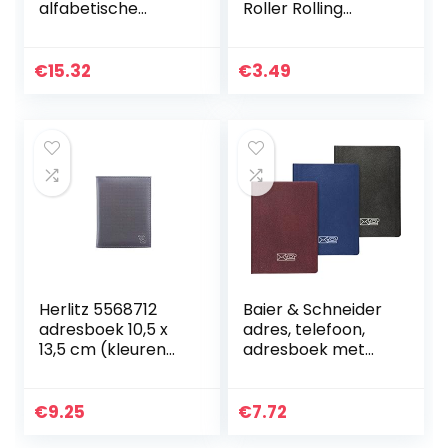
alfabetische
Roller Rolling
tabbladen,
balpen student
Adreswijziging
spinnen roteren
Stickers & Pocket,
Spelen Ging
€
15.32
€
3.49
Mooie
Student School
bloemblaadjes
Supplies…
Herlitz 5568712
Baier & Schneider
adresboek 10,5 x
adres, telefoon,
13,5 cm (kleuren
adresboek met
gesorteerd)
visitekaartjes (niet
geclassificeerd),
adresboek, 1 stuk,
€
9.25
€
7.72
verschillende…