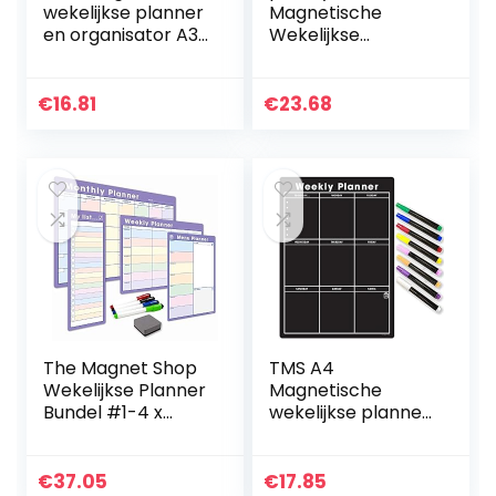
wekelijkse planner
Magnetische
en organisator A3 |
Wekelijkse
Portret
Huiswerk Droog
Aanpasbare
Wis Board
Whiteboard voor
Kalender
€
16.81
€
23.68
gezins/zakelijke
Maandelijkse
taak en…
Planner Message
Board voor
Koelkast
The Magnet Shop
TMS A4
Wekelijkse Planner
Magnetische
Bundel #1-4 x
wekelijkse planner
Magnetische
Vloeibaar
Whiteboard
schoolbord –
Planners – A4
Droogwissen
€
37.05
€
17.85