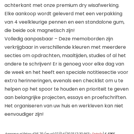
achterkant met onze premium dry wisafwerking.
Elke aankoop wordt geleverd met een verpakking
van 4 veelkleurige pennen en een standalone gum,
die beide ook magnetisch zijn!
Volledig aanpasbaar – Deze memoborden zijn
verkrijgbaar in verschillende kleuren met meerdere
secties om opdrachten, maaltijden, studies of al het
andere te schrijven! Er is genoeg voor elke dag van
de week en het heeft een speciale notitiesectie voor
extra herinneringen, evenals een checklist om u te
helpen op het spoor te houden en prioriteit te geven
aan belangrijke projecten, essays en proefschriften.
Het organiseren van uw huis en werkleven kan niet
eenvoudiger zijn!
Amazon.nl Price:
€
16.79
(as of 07/04/2023 17:20 PST-
Details
)
&
FREE