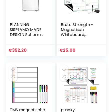
PLANNING
Brute Strength –
SISPLAMO MADE
Magnetisch
DESIGN Scherm
Whiteboard,
voor
Magnetische
ruimteverdelers
flexibele
beperken [semi-
Weekplanner,
€
352.20
€
25.00
transparant]
Spaans,
Magnetisch
Memobord voor
koelkast…
TMS magnetische
puseky