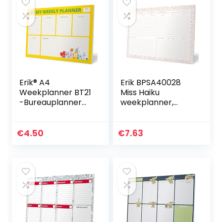
Erik® A4
Erik BPSA40028
Weekplanner BT21
Miss Haiku
-Bureauplanner
weekplanner,
met 54
bureauonderlegge
afscheurbare
r, A4-notitieblok,
vellen
planner
€
4.50
€
7.63