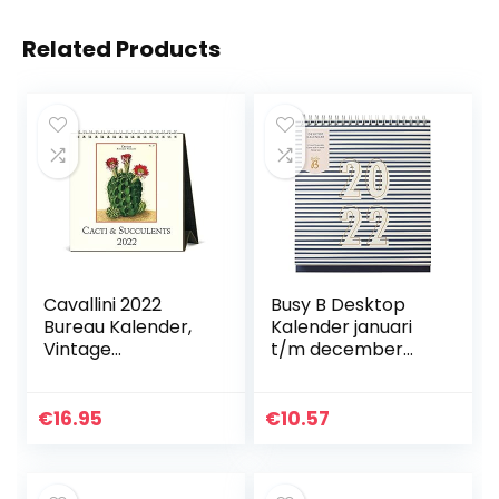
Related Products
Cavallini 2022
Busy B Desktop
Bureau Kalender,
Kalender januari
Vintage
t/m december
Vetplanten
2022 – Navy Stripe
Posters (CAL22-12)
Desk Planner met
zakken en
€
16.95
€
10.57
ingebouwde
standaard.
Perfect…