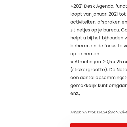
⭐2021 Desk Agenda, funct
loopt van januari 2021 t
activiteiten, afspraken e
zit netjes op je bureau.
helpt u bij het bijhouden 
beheren en de focus te ve
op te nemen.
⭐ Afmetingen: 20,5 x 25 c
(stickergrootte). De Not
een aantal opsommingstek
gemakkelijk kunt omgaan m
enz.,
Amazon.nl Price:
€
14.24
(as of 09/04