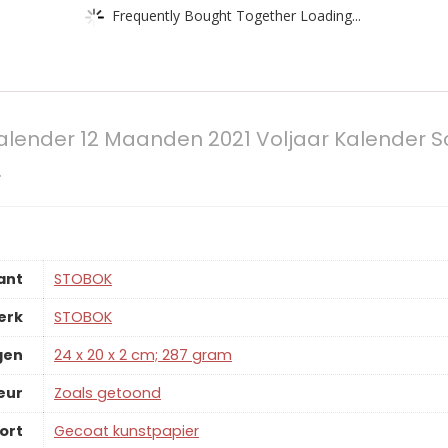
Frequently Bought Together Loading...
alender 12 Maanden 2021 Voljaar Kalender S
…
ant
‎STOBOK
erk
‎STOBOK
gen
‎24 x 20 x 2 cm; 287 gram
eur
‎Zoals getoond
ort
‎Gecoat kunstpapier