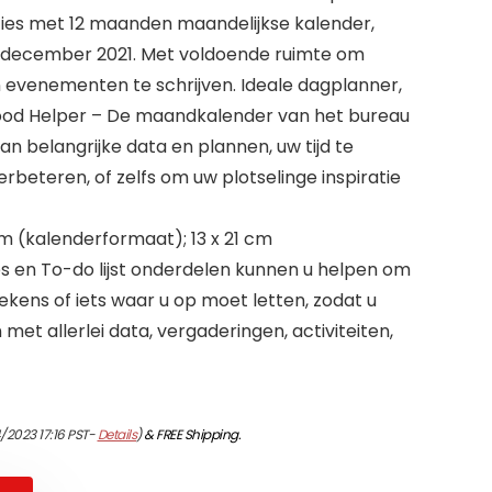
ies met 12 maanden maandelijkse kalender,
ot december 2021. Met voldoende ruimte om
n evenementen te schrijven. Ideale dagplanner,
 Good Helper – De maandkalender van het bureau
van belangrijke data en plannen, uw tijd te
rbeteren, of zelfs om uw plotselinge inspiratie
m (kalenderformaat); 13 x 21 cm
es en To-do lijst onderdelen kunnen u helpen om
ens of iets waar u op moet letten, zodat u
et allerlei data, vergaderingen, activiteiten,
/2023 17:16 PST-
Details
)
&
FREE Shipping
.