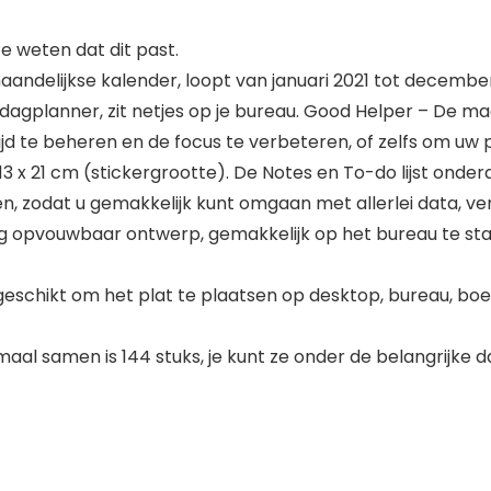
 weten dat dit past.
ndelijkse kalender, loopt van januari 2021 tot december
dagplanner, zit netjes op je bureau. Good Helper – De ma
ijd te beheren en de focus te verbeteren, of zelfs om uw p
13 x 21 cm (stickergrootte). De Notes en To-do lijst ond
 zodat u gemakkelijk kunt omgaan met allerlei data, verg
 opvouwbaar ontwerp, gemakkelijk op het bureau te staan
eschikt om het plat te plaatsen op desktop, bureau, boek
maal samen is 144 stuks, je kunt ze onder de belangrijke