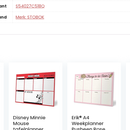
ant
‎S54027C518Q
and
Merk: STOBOK
Disney Minnie
Erik® A4
Mouse
Weekplanner
tafelplanner
Pusheen Rose