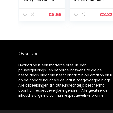
Bureauplanner
Mouse –
met 54
Bureauplanner
afscheurbare
met 54
€
8.55
€
8.32
vellen
afscheurbare
vellen
Over ons
Elwarda.be is een moderne alles-in-één
prijsvergelijkings- en beoordelingswebsite die de
beste deals biedt die beschikbaar zijn op amazon en u
op de hoogte houdt via de laatst toegevoegde blogs.
Alle afbeeldingen zijn auteursrechtelijk beschermd
door hun respectievelijke eigenaren. Alle geciteerde
inhoud is afgeleid van hun respectievelijke bronnen.