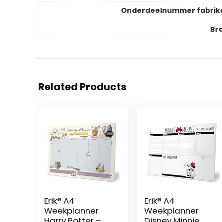
Onderdeelnummer fabrik
Br
Related Products
Erik® A4
Erik® A4
Weekplanner
Weekplanner
Harry Potter –
Disney Minnie