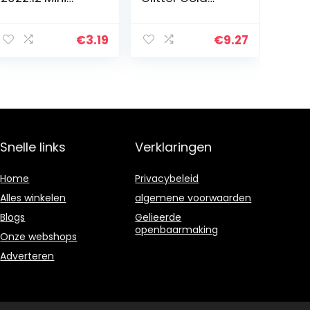
Bureau Kalender
Dreams –
voor School
Bureauplanner
Office Home
met 54
€
3.19
€
9.27
Desk
afscheurbare
Ornamenten
vellen
door
Shanghaiyumin
g
Snelle links
Verklaringen
Home
Privacybeleid
Alles winkelen
algemene voorwaarden
Blogs
Gelieerde
openbaarmaking
Onze webshops
Adverteren