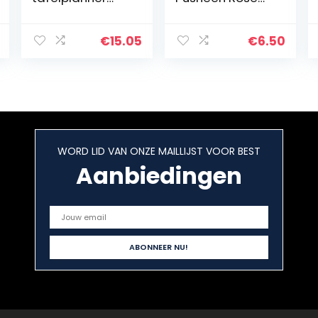
met
Collection –
weekplanner en
Bureauplanner
54 vellen om af
met 54
€
15.05
€
6.50
te scheuren,
afscheurbare
ideaal als
vellen
afsprakenplann
er, 29,7 x 21…
WORD LID VAN ONZE MAILLIJST VOOR BEST
Aanbiedingen