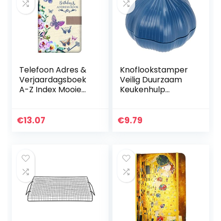
Telefoon Adres &
Knoflookstamper
Verjaardagsboek
Veilig Duurzaam
A-Z Index Mooie
Keukenhulp
Stof Vintage Stijl
Knoflookpers voor
Cover A5 Size
de keuken
Zachte
€
13.07
€
9.79
Gewatteerde
Cover Adres…