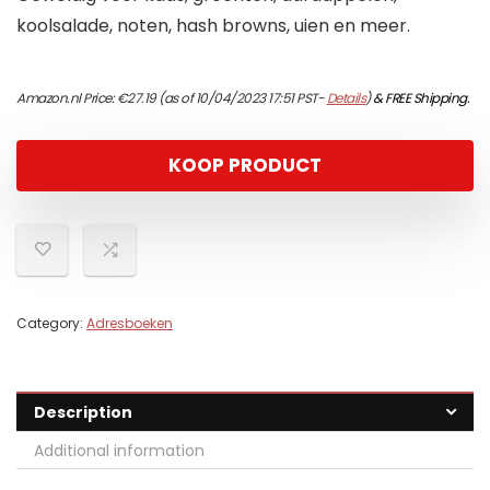
koolsalade, noten, hash browns, uien en meer.
Amazon.nl Price:
€
27.19
(as of 10/04/2023 17:51 PST-
Details
)
&
FREE Shipping
.
KOOP PRODUCT
Category:
Adresboeken
Description
Additional information