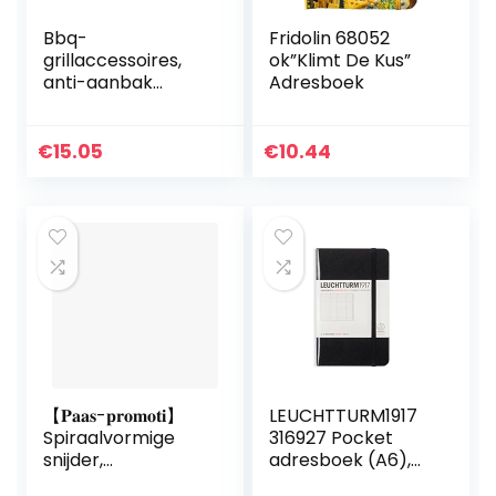
Bbq-
Fridolin 68052
grillaccessoires,
ok”Klimt De Kus”
anti-aanbak
Adresboek
kampvuurgrillroost
er boven
vuurplaats
€
15.05
€
10.44
Charbroil-
grillroosters
【𝐏𝐚𝐚𝐬-𝐩𝐫𝐨𝐦𝐨𝐭𝐢】
LEUCHTTURM1917
Spiraalvormige
316927 Pocket
snijder,
adresboek (A6),
multifunctionele
hardcover, zwart