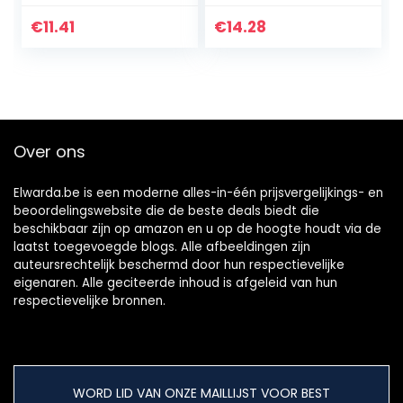
witte fruitrasp,
tijdbesparend voor
€
11.41
€
14.28
wortel,
komkommer,
courgette…
Over ons
Elwarda.be is een moderne alles-in-één prijsvergelijkings- en
beoordelingswebsite die de beste deals biedt die
beschikbaar zijn op amazon en u op de hoogte houdt via de
laatst toegevoegde blogs. Alle afbeeldingen zijn
auteursrechtelijk beschermd door hun respectievelijke
eigenaren. Alle geciteerde inhoud is afgeleid van hun
respectievelijke bronnen.
WORD LID VAN ONZE MAILLIJST VOOR BEST