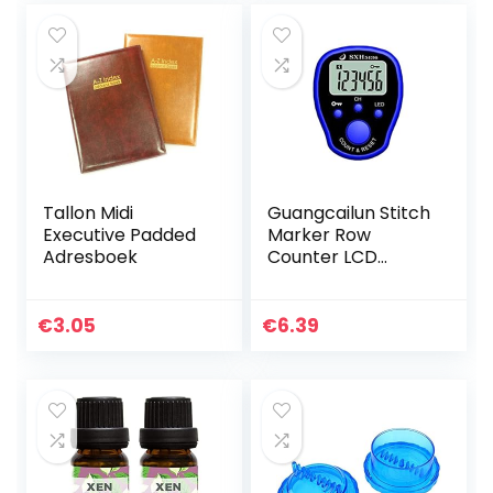
Tallon Midi
Guangcailun Stitch
Executive Padded
Marker Row
Adresboek
Counter LCD
Elektronische
digitale rij Digital
Tally Counter
€
3.05
€
6.39
naaien breien
Weave Tool