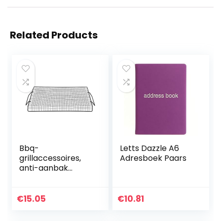
Related Products
Bbq-
Letts Dazzle A6
grillaccessoires,
Adresboek Paars
anti-aanbak
kampvuurgrillroost
er boven
vuurplaats
€
15.05
€
10.81
Charbroil-
grillroosters