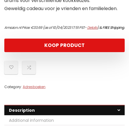
drums voor verschillende kookkeuzes.
Geweldig cadeau voor je vrienden en familieleden.
Amazon.nl Price:
€
33.69
(as of 10/04/2023 17:51 PST-
Details
)
&
FREE Shipping
.
KOOP PRODUCT
Category:
Adresboeken
Description
Additional information