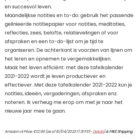
en succesvol leven.
Maandelijkse notities en to-do: gebruik het passende
gelinieerde notitiepapier voor notities, meditaties,
reflecties, zees, belofte, relatievelingen of voor
afspraken en een to-do-lijst om je tijd te
organiseren. De achterkant is voorzien van lijnen om
het leren en opnemen te vergemakkelijken.
Maak het leven efficiënt: met deze tafelkalender
2021-2022 wordt je leven productiever en
effectiever. Met deze tafelkalender 2021-2022 kun je
notities, ideeën, vergaderingen, afspraken enz.
noteren. Ik verheug me erop om met je naar het
nieuwe jaar mee te gaan.
Amazon.nl Price:
€
12.99
(as of 10/04/2023 17:31 PST-
Details
)
&
FREE Shipping
.