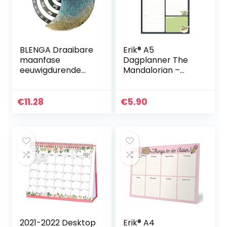
BLENGA Draaibare
Erik® A5
maanfase
Dagplanner The
eeuwigdurende
Mandalorian –
kalender siliconen
Bureauplanner
mal voor hars
met 54
gieten DIY muur
afscheurbare
€
11.28
€
5.90
opknoping
vellen – Spaans
kalender epoxy…
2021-2022 Desktop
Erik® A4