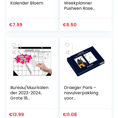
Kalender Bloem
Weekplanner
Pusheen Rose
Collection –
Bureauplanner
met 54
€
7.99
€
6.50
afscheurbare
vellen
Bureau/Muurkalen
Draeger Paris –
der 2023-2024,
navulverpakking
Grote 18
voor
Maandelijkse
afsprakenplanner
Pagina’s
Yvon katten 2022
Bureaupad
€
12.99
€
11.08