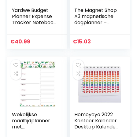
Yardwe Budget
The Magnet Shop
Planner Expense
A3 magnetische
Tracker Notebook
dagplanner –
Account Boek
ideaal voor het
Financiële Planner
organiseren van
Budget Organizer
uw taken,
€
40.99
€
15.03
Zwart
takenlijsten,
personeel, familie…
Wekelijkse
Homoyoyo 2022
maaltijdplanner
Kantoor Kalender
met
Desktop Kalender
boodschappenlijstj
Jaarlijkse Agenda