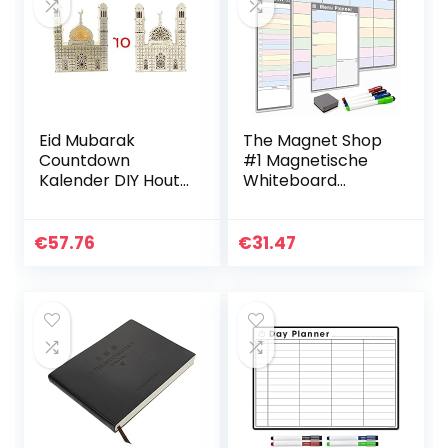
Eid Mubarak
The Magnet Shop
Countdown
#1 Magnetische
Kalender DIY Hout
Whiteboard
Ramadan
Planner
Decoratie Houten
Pack/Custom Dry
Gift Lade kleine
Erase Set –
€
57.76
€
31.47
bureau kalender
Wekelijkse Planner,
2021 Kalender
Mijn Lijst…
Card…