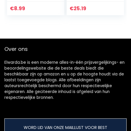
e Magnetisch
Organizer Planner
Kladblok –
Kantoorbenodigdh
€
8.99
€
25.19
Magnetisch
eden 2022
ongedateerd 17,8
Geschenken
cm x 22,9 cm…
Over ons
Elwarda.be is een moderne alles-in-één prijsvergelijkings- en
beoordelingswebsite die de beste deals biedt die
beschikbaar zijn op amazon en u op de hoogte houdt via de
laatst toegevoegde blogs. Alle afbeeldingen zijn
auteursrechtelijk beschermd door hun respectievelijke
eigenaren. Alle geciteerde inhoud is afgeleid van hun
respectievelijke bronnen.
WORD LID VAN ONZE MAILLIJST VOOR BEST