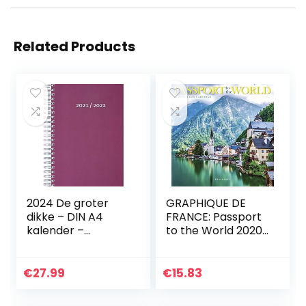
Related Products
2024 De groter
GRAPHIQUE DE
dikke – DIN A4
FRANCE: Passport
kalender –
to the World 2020
FRAMBOOS – per
Mini Wall Ca
dag een volledige
A4-pagina ruimte
€
27.99
€
15.83
– bureaukalender…