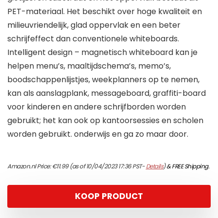
PET-materiaal. Het beschikt over hoge kwaliteit en
milieuvriendelijk, glad oppervlak en een beter
schrijfeffect dan conventionele whiteboards.
Intelligent design – magnetisch whiteboard kan je
helpen menu’s, maaltijdschema’s, memo’s,
boodschappenlijstjes, weekplanners op te nemen,
kan als aanslagplank, messageboard, graffiti-board
voor kinderen en andere schrijfborden worden
gebruikt; het kan ook op kantoorsessies en scholen
worden gebruikt. onderwijs en ga zo maar door.
Amazon.nl Price:
€
11.99
(as of 10/04/2023 17:36 PST-
Details
)
&
FREE Shipping
.
KOOP PRODUCT