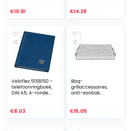
€
10.81
€
14.28
Veloflex 5158150 –
Bbq-
telefoonringboek,
grillaccessoires,
DIN A5, 4-ronde
anti-aanbak
ringmechanisme,
kampvuurgrillroost
16 mm breed, 1
er boven
stuk
vuurplaats
€
8.03
€
15.05
Charbroil-
grillroosters