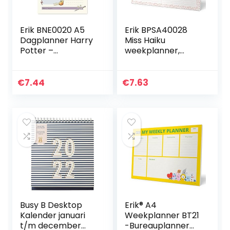
Erik BNE0020 A5
Erik BPSA40028
Dagplanner Harry
Miss Haiku
Potter –
weekplanner,
Bureauplanner
bureauonderlegge
met 54
r, A4-notitieblok,
afscheurbare
planner
€
7.44
€
7.63
vellen
Busy B Desktop
Erik® A4
Kalender januari
Weekplanner BT21
t/m december
-Bureauplanner