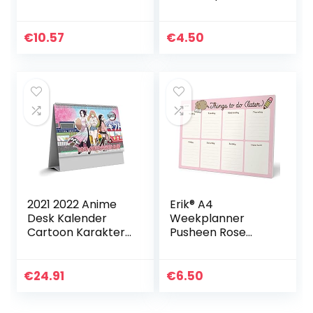
2022 – Navy Stripe
met 54
Desk Planner met
afscheurbare
zakken en
vellen
€
10.57
€
4.50
ingebouwde
standaard.
Perfect…
2021 2022 Anime
Erik® A4
Desk Kalender
Weekplanner
Cartoon Karakter
Pusheen Rose
Dagelijkse Schema
Collection –
Planner
Bureauplanner
met 54
€
24.91
€
6.50
afscheurbare
vellen