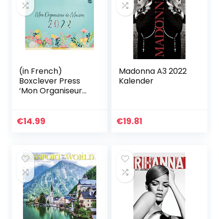
(in French)
Madonna A3 2022
Boxclever Press
Kalender
‘Mon Organiseur
de Maison’ Wall
Calendar 2021-
2022. Large 16
€
14.99
€
19.81
month Academic
Calendar 2021…