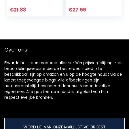
2021- december
dag een volledige
2021
A4-pagina ruimte
€
21.83
€
27.99
Wandkalender
– bureaukalender…
2021
Eeuwigdurende
Kalender Houten…
Over ons
Elwarda.be is een moderne alles-in-één prijsvergelijkings- en
beoordelingswebsite die de beste deals biedt die
beschikbaar zijn op amazon en u op de hoogte houdt via de
laatst toegevoegde blogs. Alle afbeeldingen zijn
auteursrechtelijk beschermd door hun respectievelijke
eigenaren. Alle geciteerde inhoud is afgeleid van hun
respectievelijke bronnen.
WORD LID VAN ONZE MAILLIJST VOOR BEST