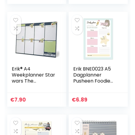
afscheurbare
als
vellen
afsprakenplanner,
29,7 x 21…
Erik® A4
Erik BNE0023 A5
Weekplanner Star
Dagplanner
wars The
Pusheen Foodie
Mandalorian –
Collection –
Bureauplanner
Bureauplanner
met 54
met 54
€
7.90
€
6.89
afscheurbare
afscheurbare
vellen
vellen