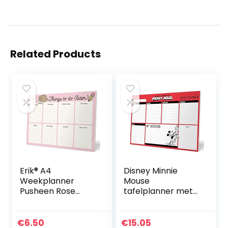
Related Products
Erik® A4
Disney Minnie
Weekplanner
Mouse
Pusheen Rose
tafelplanner met
Collection –
weekplanner en
Bureauplanner
54 vellen om af te
met 54
scheuren, ideaal
€
6.50
€
15.05