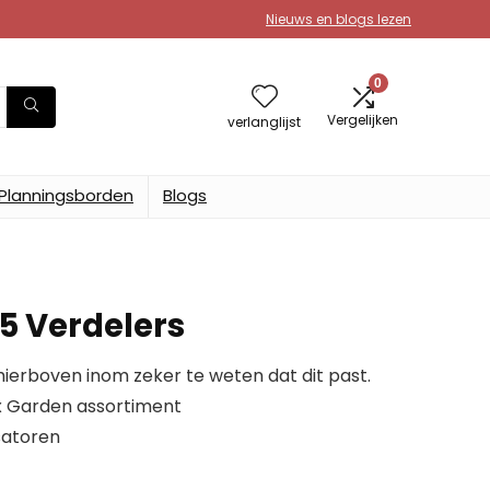
Nieuws en blogs lezen
0
Vergelijken
verlanglijst
Planningsborden
Blogs
A5 Verdelers
erboven inom zeker te weten dat dit past.
x Garden assortiment
satoren