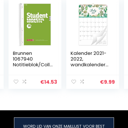
Brunnen
Kalender 2021-
1067940
2022,
Notitieblok/Colle
wandkalender
geblok Student
2021-2022, juli
(A4,
2021 –
ongelinieerd 70
december 2022,
€
14.53
€
9.99
g/m², 80 vellen)
30,5 x 43 cm,
5 stuks
flexibel met
juliaanse
datum…
WORD LID VAN ONZE MAILLIJST VOOR BEST