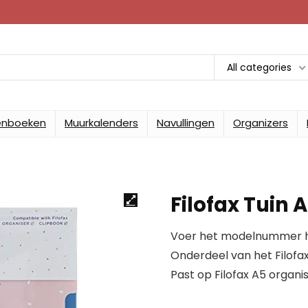
All categories
enboeken
Muurkalenders
Navullingen
Organizers
Filofax Tuin 
Voer het modelnummer hi
Onderdeel van het Filofa
Past op Filofax A5 organi