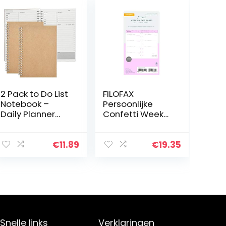
2 Pack to Do List
FILOFAX
Notebook –
Persoonlijke
Daily Planner
Confetti Week
Pad, Time
OP Twee PA
Management
Planner Dingen
€
11.89
€
19.35
om vandaag te
doen Kladblok
50 vellen/100…
Snelle links
Verklaringen