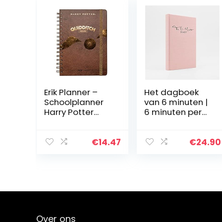
Erik Planner –
Het dagboek
Schoolplanner
van 6 minuten |
Harry Potter
6 minuten per
Quidditch –
dag voor meer
kalender
mindfulness,
weekoverzicht
geluk en
€
14.47
€
24.90
2020/2021 voor
productiviteit |
scholieren 12
Een eenvoudig
maanden…
en…
Over ons