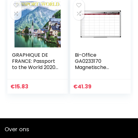
GRAPHIQUE DE
Bi-Office
FRANCE: Passport
GA0233170
to the World 2020
Magnetische
Mini Wall Ca
Weekplanner Met
Geanodiseerd
Aluminium
€
15.83
€
41.39
Omlijsting,
Magnetisch
Oppervlak Van
Gelakt Staal…
Over ons