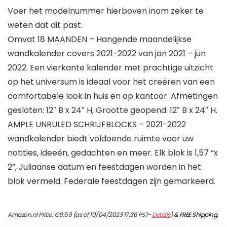
Voer het modelnummer hierboven inom zeker te
weten dat dit past.
Omvat 18 MAANDEN – Hangende maandelijkse
wandkalender covers 2021-2022 van jan 2021 – jun
2022. Een vierkante kalender met prachtige uitzicht
op het universum is ideaal voor het creëren van een
comfortabele look in huis en op kantoor. Afmetingen
gesloten: 12″ B x 24″ H, Grootte geopend: 12″ B x 24″ H.
AMPLE UNRULED SCHRIJFBLOCKS – 2021-2022
wandkalender biedt voldoende ruimte voor uw
notities, ideeën, gedachten en meer. Elk blok is 1,57 “x
2”, Juliaanse datum en feestdagen worden in het
blok vermeld. Federale feestdagen zijn gemarkeerd.
Amazon.nl Price:
€
9.59
(as of 10/04/2023 17:36 PST-
Details
)
&
FREE Shipping
.