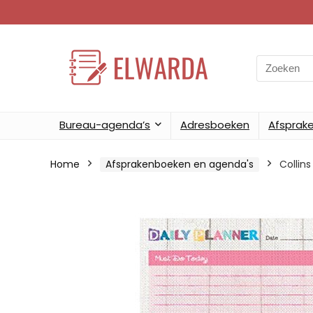
Search
for:
Bureau-agenda’s
Adresboeken
Afsprak
Home
Afsprakenboeken en agenda's
Collin