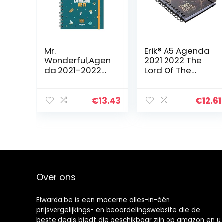
Mr.
Erik® A5 Agenda
Wonderful,Agen
2021 2022 The
da 2021-2022
Lord Of The
Weekplanner –
Rings –
Vandaag is de
Weekagenda 12
dag om het
Maanden 2021
€
13.43
€
12.61
beste uit je te
2022 – Pocket
geven.,meerkleu
rig
Over ons
Elwarda.be is een moderne alles-in-één
prijsvergelijkings- en beoordelingswebsite die de
beste deals biedt die beschikbaar zijn op amazon en u