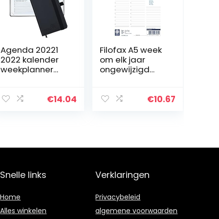
Agenda 20221
Filofax A5 week
2022 kalender
om elk jaar
weekplanner
ongewijzigd
ongeveer A6 –
dagboek te
afsprakenplann
bekijken
er, van augustus
€
14.04
€
10.67
2021 tot
augustus 2022…
Snelle links
Verklaringen
Home
Privacybeleid
Alles winkelen
algemene voorwaarden