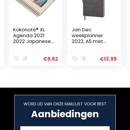
Kokonote® XL
Jan Dec
Agenda 2021
weekplanner
2022 Japanese
2022, A5 met
Art –
kalenderstickers
Weekagenda 17
, 14,6 x 21 cm, A5
Maanden 2021
premium dik
€
9.62
€
13.99
2022
papier met
penhouder,
binnenzak en
88…
WORD LID VAN ONZE MAILLIJST VOOR BEST
Aanbiedingen