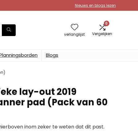
Nieuws en blogs lezen
0
Vergelijken
verlanglijst
Planningsborden
Blogs
en)
ieke lay-out 2019
lanner pad (Pack van 60
erboven inom zeker te weten dat dit past.