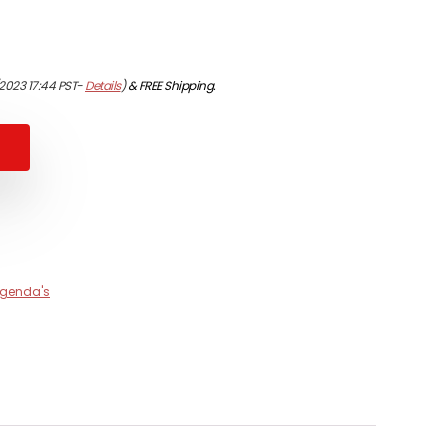
2023 17:44 PST-
Details
)
&
FREE Shipping
.
agenda's