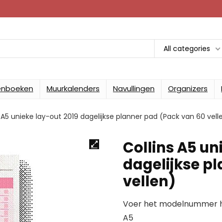
All categories
enboeken
Muurkalenders
Navullingen
Organizers
s A5 unieke lay-out 2019 dagelijkse planner pad (Pack van 60 vell
Collins A5 un
dagelijkse p
vellen)
Voer het modelnummer hi
A5