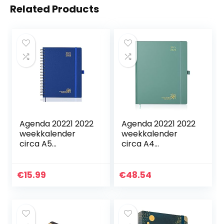
Related Products
Agenda 20221 2022
Agenda 20221 2022
weekkalender
weekkalender
circa A5
circa A4
spiraalbinding
hardcover
hardcover
afsprakenplan,
afsprakenplan,
Van augustus 2021
€
15.99
€
48.54
Van augustus 2021
tot augustus 2022,
tot augustus 2022…
afsprakenkalende
r…