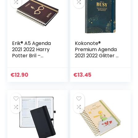
Erik® A5 Agenda
Kokonote®
2021 2022 Harry
Premium Agenda
Potter Bril –
2021 2022 Glitter –
Weekagenda 12
Weekagenda 17
Maanden 2021
Maanden 2021
2022 – Pocket
2022
€
12.90
€
13.45