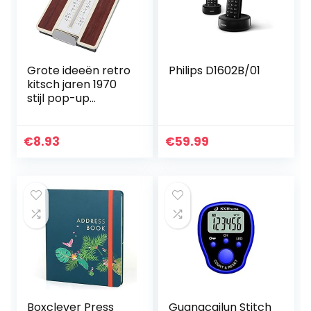
Grote ideeën retro
Philips D1602B/01
kitsch jaren 1970
stijl pop-up
telefoongids – A
tot Z adresboek
met
€
8.93
€
59.99
schuifregelaar –
vind…
Boxclever Press
Guangcailun Stitch