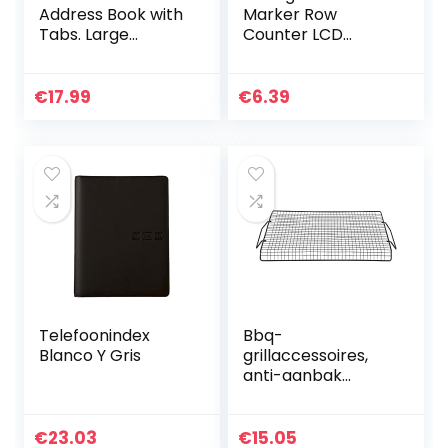
Address Book with
Marker Row
Tabs. Large
Counter LCD
Address Books
Elektronische
with Space For
digitale rij Digital
462 Entries.
Tally Counter
€
17.99
€
6.39
Tabbed Sections
naaien breien
for Birthday…
Weave Tool
Telefoonindex
Bbq-
Blanco Y Gris
grillaccessoires,
anti-aanbak
kampvuurgrillroost
er boven
vuurplaats
€
23.03
€
15.05