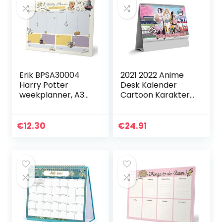
Erik BPSA30004
2021 2022 Anime
Harry Potter
Desk Kalender
weekplanner, A3
Cartoon Karakter
zonder vaste
Dagelijkse Schema
datum
Planner
€
12.30
€
24.91