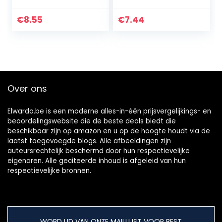
met 54
met 54
afscheurbare
afscheurbare
€
8.55
€
7.44
vellen
vellen
Over ons
Elwarda.be is een moderne alles-in-één prijsvergelijkings- en
beoordelingswebsite die de beste deals biedt die
beschikbaar zijn op amazon en u op de hoogte houdt via de
laatst toegevoegde blogs. Alle afbeeldingen zijn
auteursrechtelijk beschermd door hun respectievelijke
eigenaren. Alle geciteerde inhoud is afgeleid van hun
respectievelijke bronnen.
WORD LID VAN ONZE MAILLIJST VOOR BEST