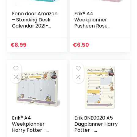
Eono door Amazon
Erik® A4
– Standing Desk
Weekplanner
Calendar 2021-
Pusheen Rose
2022 – juli 2021 tot
Collection –
december 2022,
Bureauplanner
Flipping Desktop
met 54
€
8.99
€
6.50
Calendar.
afscheurbare
vellen
Erik® A4
Erik BNE0020 A5
Weekplanner
Dagplanner Harry
Harry Potter –
Potter –
Bureauplanner
Bureauplanner