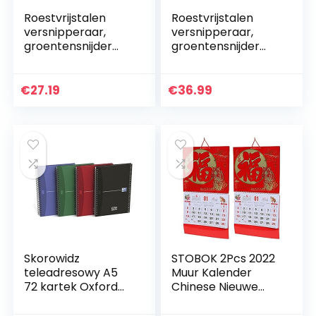
Roestvrijstalen
Roestvrijstalen
versnipperaar,
versnipperaar,
groentensnijder
groentensnijder
Roestvrijstalen
Roestvrijstalen
kaasrasp
kaasrasp
Arbeidsbesparend
Arbeidsbesparend
€
27.19
€
36.99
restaurant voor
restaurant voor
vrienden…
vrienden(rood)
Skorowidz
STOBOK 2Pcs 2022
teleadresowy A5
Muur Kalender
72 kartek Oxford
Chinese Nieuwe
Essentia
Jaar Kalender
Chinese