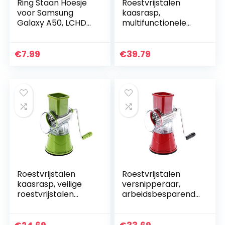
Ring Staan Hoesje
Roestvrijstalen
voor Samsung
kaasrasp,
Galaxy A50, LCHDA
multifunctionele
Glanzend Helder
groentensnijder
Kristal Strass Bling
Roestvrijstalen
Diamanten
versnipperaar
€
7.99
€
39.79
Schitterend
Duurzaam veilig
Glitter…
restaurant(rood…
Roestvrijstalen
Roestvrijstalen
kaasrasp, veilige
versnipperaar,
roestvrijstalen
arbeidsbesparend
versnipperaar
geweldig cadeau
Groentenschaaf
Duurzame
Duurzaam
roestvrijstalen