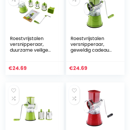
Roestvrijstalen
Roestvrijstalen
versnipperaar,
versnipperaar,
duurzame veilige
geweldig cadeau
multifunctionele
Roestvrijstalen
groentensnijder
kaasrasp
Roestvrijstalen
Groentensnijder
€
24.69
€
24.69
kaasrasp voor…
Multifunctioneel
voor vrienden…