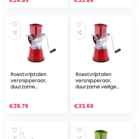
€
24.69
€
33.69
restaurant(groent
kaasrasp
e)
Groentenschaaf
voor…
Roestvrijstalen
Roestvrijstalen
versnipperaar,
versnipperaar,
duurzame
duurzame veilige
roestvrijstalen
multifunctionele
kaasrasp
groentensnijder
Multifunctioneel
Roestvrijstalen
€
39.79
€
33.69
geweldig cadeau
kaasrasp voor…
Arbeidsbesparend
e…