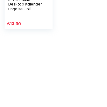
Desktop Kalender
Engelse Coil
Dagelijks
Maandelijks
Planner Schema
€
13.30
Jaarlijkse Agenda