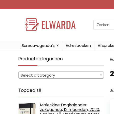
Search
for:
Bureau-agenda’s
Adresboeken
Afsprak
Productcategorieën
H
Select a category
Topdeals!!
Sh
Moleskine Dagkalender,
zakagenda, 12 maanden, 2020,