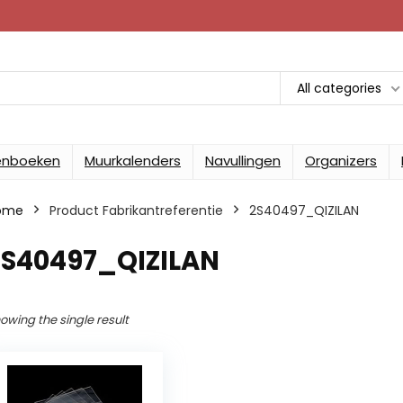
All categories
enboeken
Muurkalenders
Navullingen
Organizers
ome
Product Fabrikantreferentie
2S40497_QIZILAN
2S40497_QIZILAN
owing the single result