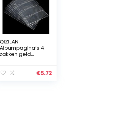
QIZILAN
Albumpagina’s 4
zakken geld
rekening nota
valuta houder
opslag collectie 1
€
5.72
vel