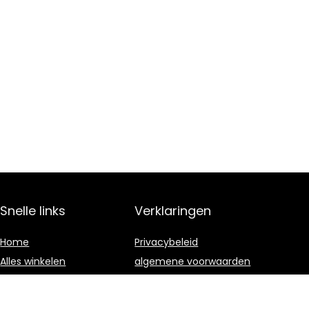
Snelle links
Verklaringen
Home
Privacybeleid
Alles winkelen
algemene voorwaarden
Blogs
Gelieerde
openbaarmaking
Onze webshops