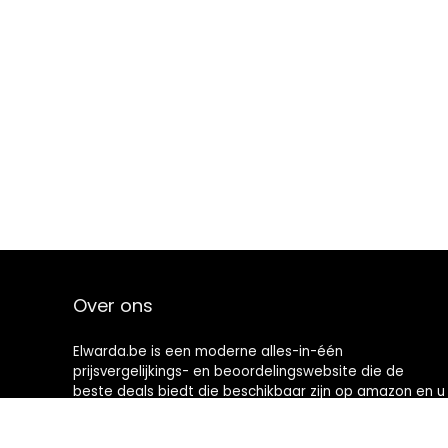
Over ons
Elwarda.be is een moderne alles-in-één
prijsvergelijkings- en beoordelingswebsite die de
beste deals biedt die beschikbaar zijn op amazon en u
op de hoogte houdt via de laatst toegevoegde blogs.
Alle afbeeldingen zijn auteursrechtelijk beschermd