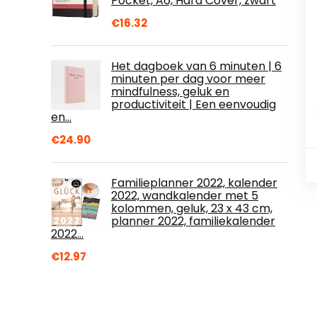
Pocket, A6, Hard Cover, zwart
€
16.32
Het dagboek van 6 minuten | 6
minuten per dag voor meer
mindfulness, geluk en
productiviteit | Een eenvoudig
en…
€
24.90
Familieplanner 2022, kalender
2022, wandkalender met 5
kolommen, geluk, 23 x 43 cm,
planner 2022, familiekalender
2022…
€
12.97