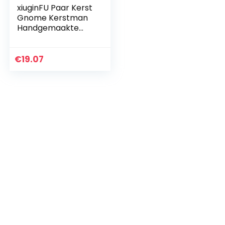
xiuginFU Paar Kerst
Gnome Kerstman
Handgemaakte
Pluche Zweedse
Doll Kawaii
Vakantie Cadeau
€
19.07
voor
Kerstdecoratie
voor…