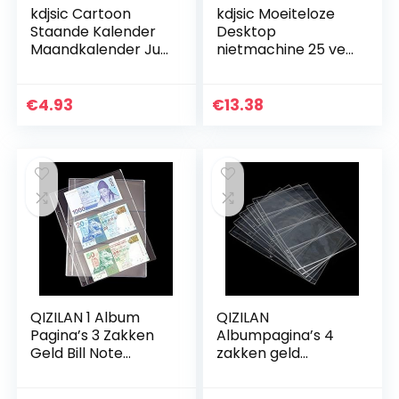
kdjsic Cartoon
kdjsic Moeiteloze
Staande Kalender
Desktop
Maandkalender Jul.
nietmachine 25 vel
2021-dec. 2022
Capaciteit
Twin-Wire Binding
Ergonomische
Premium Dikke
lichte duurzame
€
4.93
€
13.38
Papier Ongelijnde…
nietmachine
Inclusief 1 doos…
QIZILAN 1 Album
QIZILAN
Pagina’s 3 Zakken
Albumpagina’s 4
Geld Bill Note
zakken geld
Valuta Houder PVC
rekening nota
Collectie
valuta houder