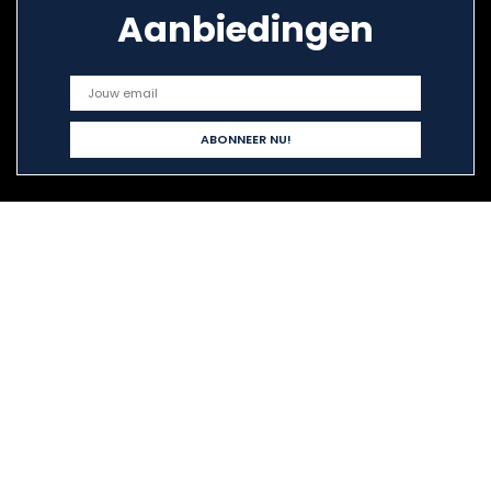
Aanbiedingen
Snelle links
Home
Alles winkelen
Blogs
Onze webshops
Adverteren
Verklaringen