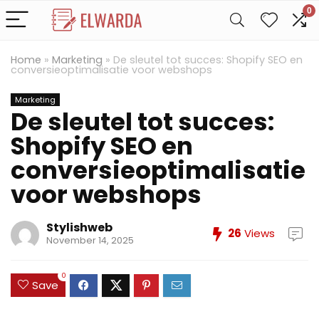
0
Home
»
Marketing
»
De sleutel tot succes: Shopify SEO en
conversieoptimalisatie voor webshops
Marketing
De sleutel tot succes:
Shopify SEO en
conversieoptimalisatie
voor webshops
Stylishweb
26
Views
November 14, 2025
0
Save