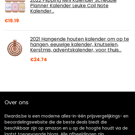
2022 Flipping Mini Kalender Schedule
Planner Kalender Leuke Coil Note
Kalender…
€
15.19
2021 Hangende houten kalender om op te
hangen, eeuwige kalender, knutselen,
Kerstmis, adventskalender, voor thuis…
€
24.74
Over ons
Elwarda.be is een moderne alles-in-één prijsvergelijkings- en
beoordelingswebsite die de beste deals biedt die
beschikbaar zijn op amazon en u op de hoogte houdt via de
laatst toegevoegde blogs. Alle afbeeldingen zijn