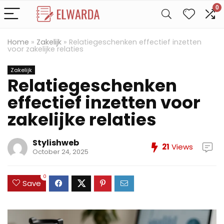
0
Home
»
Zakelijk
»
Relatiegeschenken effectief inzetten
voor zakelijke relaties
Zakelijk
Relatiegeschenken
effectief inzetten voor
zakelijke relaties
Stylishweb
21
Views
October 24, 2025
0
Save